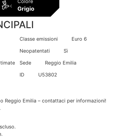
Colore
Grigio
NCIPALI
Classe emissioni
Euro 6
Neopatentati
Sì
ltimate
Sede
Reggio Emilia
ID
U53802
 o Reggio Emilia – contattaci per informazioni!
.
scluso.
e.