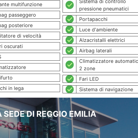
Sistema di controllo
ante multifunzione
pressione pneumatici
bag passeggero
Portapacchi
bag posteriore
Luce d'ambiente
itatore di velocità
Alzacristalli elettrici
ri oscurati
Airbag laterali
S
Climatizzatore automatic
matizzatore
2 zone
ifurto
Fari LED
chi in lega
Sistema di navigazione
 SEDE DI REGGIO EMILIA