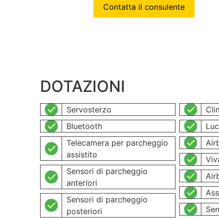
Contatta il consulente
DOTAZIONI
Servosterzo
Cli
Bluetooth
Luc
Telecamera per parcheggio
Air
assistito
Viv
Sensori di parcheggio
Air
anteriori
Ass
Sensori di parcheggio
Sen
posteriori