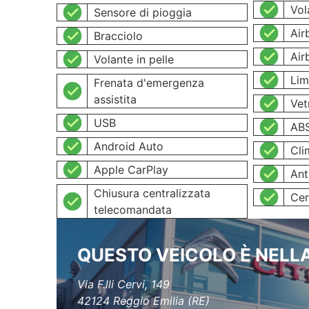
Vol
Sensore di pioggia
Air
Bracciolo
Air
Volante in pelle
Lim
Frenata d'emergenza
assistita
Vet
USB
AB
Android Auto
Cli
Apple CarPlay
Ant
Chiusura centralizzata
Cer
telecomandata
QUESTO VEICOLO È NELLA
Via F.lli Cervi, 149
42124 Reggio Emilia (RE)