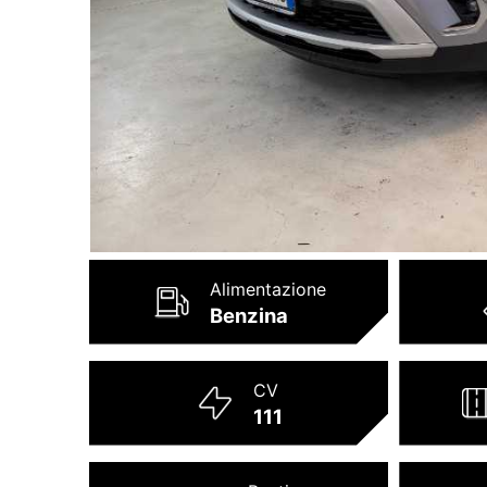
Alimentazione
Benzina
CV
111