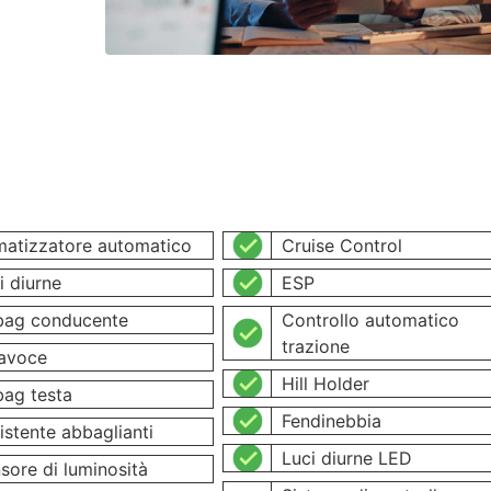
matizzatore automatico
Cruise Control
i diurne
ESP
bag conducente
Controllo automatico
trazione
avoce
Hill Holder
bag testa
Fendinebbia
istente abbaglianti
Luci diurne LED
sore di luminosità