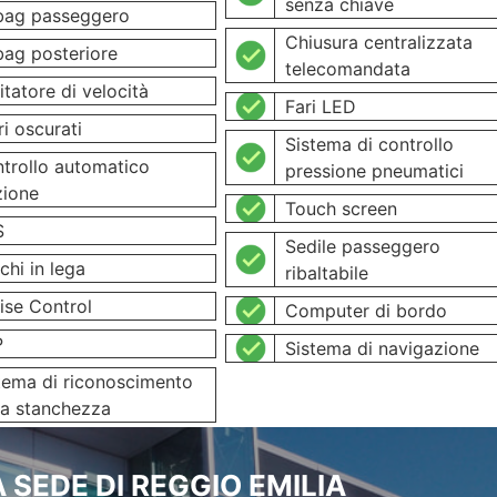
senza chiave
bag passeggero
Chiusura centralizzata
bag posteriore
telecomandata
itatore di velocità
Fari LED
ri oscurati
Sistema di controllo
trollo automatico
pressione pneumatici
zione
Touch screen
S
Sedile passeggero
chi in lega
ribaltabile
ise Control
Computer di bordo
P
Sistema di navigazione
tema di riconoscimento
la stanchezza
 SEDE DI REGGIO EMILIA