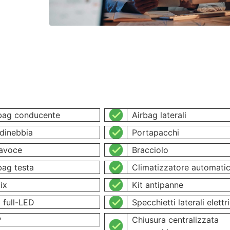
bag conducente
Airbag laterali
dinebbia
Portapacchi
avoce
Bracciolo
bag testa
Climatizzatore automati
ix
Kit antipanne
i full-LED
Specchietti laterali elettri
P
Chiusura centralizzata