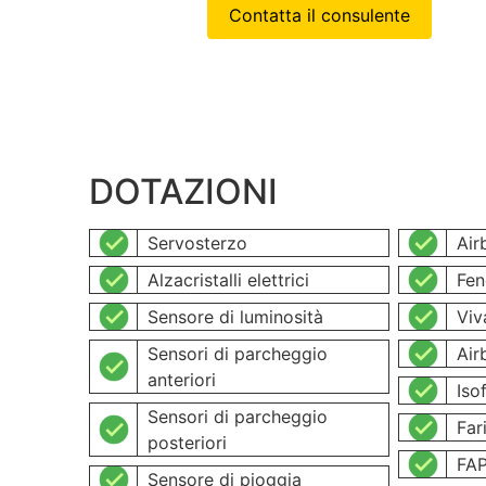
Contatta il consulente
DOTAZIONI
Servosterzo
Air
Alzacristalli elettrici
Fen
Sensore di luminosità
Viv
Sensori di parcheggio
Air
anteriori
Isof
Sensori di parcheggio
Far
posteriori
FA
Sensore di pioggia