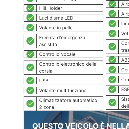
Air
Hill Holder
Air
Luci diurne LED
Lim
Volante in pelle
Vet
Frenata d'emergenza
Con
assistita
tra
Controllo vocale
AB
Controllo elettronico della
Cer
corsia
Cru
USB
ES
Volante multifunzione
Sis
Climatizzatore automatico,
del
2 zone
QUESTO VEICOLO È NELLA