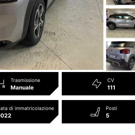
Trasmissione
CV
Manuale
111
ata di immatricolazione
Posti
2022
5